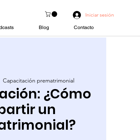
Iniciar sesión
dcasts
Blog
Contacto
  
Capacitación prematrimonial
ación: ¿Cómo
partir un
trimonial?