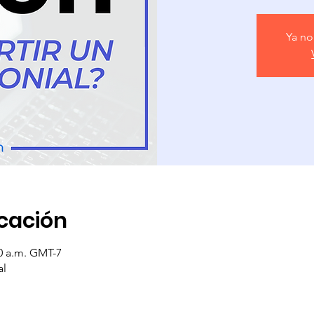
Ya no
icación
00 a.m. GMT-7
al