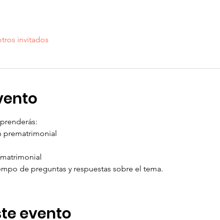
tros invitados
vento
aprenderás:
n prematrimonial 
ematrimonial 
iempo de preguntas y respuestas sobre el tema. 
te evento