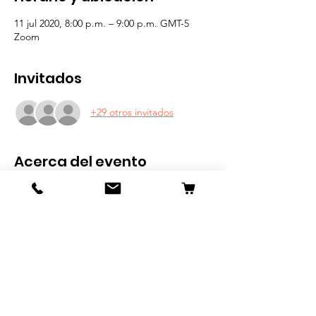
11 jul 2020, 8:00 p.m. – 9:00 p.m. GMT-5
Zoom
Invitados
+29 otros invitados
Acerca del evento
PROPÓSITO
Que jóvenes cristianos de la república 
mexicana conozcan y se den a conocer a 
otros cristianos del sexo opuesto de otras 
regiones y círculos sociales con el fin de 
iniciar nuevas amistades que puedan 
desarrollarse en un interés mutuo hacia una 
relación de noviazgo y matrimonio.
REQUISITOS