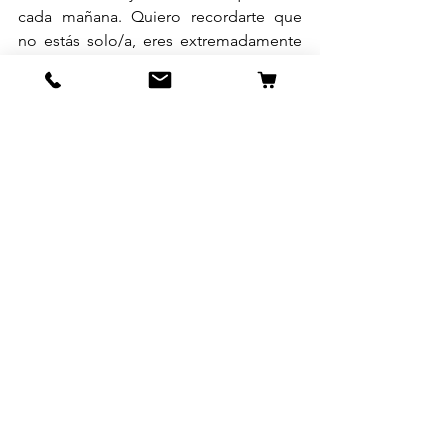
cada mañana. Quiero recordarte que 
no estás solo/a, eres extremadamente 
único/a a los ojos de Dios… y eres 
completo/a en Él. Es mi anhelo que 
puedas experimentar ese AMOR 
Consolador cada día y que le 
respondas a Dios como lo hizo aquella 
mujer de la historia:
Juan 4:15 PDT
La mujer le dijo: —
Señor dame de esa agua, para 
que ya jamás tenga sed.
Ana Paula Dominguez
@anniedomz 
Main
Jóvenes