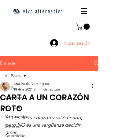
Iniciar sesión
Entrada
All Posts
Ana Paula Domínguez
All Posts
18 ene 2021
2 min de lectura
CARTA A UN CORAZÓN
Materiales
ROTO
Hombres
Matrimonios
SÍ, abriste tu corazón y salió herido, 
pero NO es una vergüenza decidir 
Mujeres
amar.
Paternidad