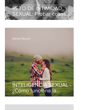
RETO DE INTIMIDAD
SEXUAL: Probar cosas
nuevas.
Daniel Osuna
INTELIGENCIA SEXUAL -
¿Cómo funciona la
excitación sexual en tu
pareja?