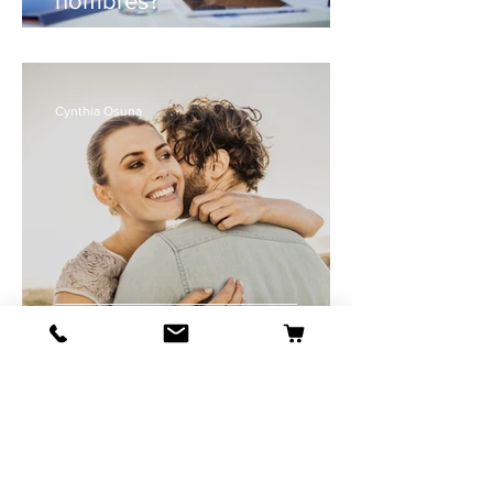
hombres?
Cynthia Osuna
Más mitos y verdades sobre
sexo en el matrimonio.
Ishah Meraz