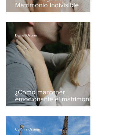
Matrimonio Indivisible
Daniel Osuna
¿Cómo mantener
emocionante el matrimonio?
Cynthia Osuna