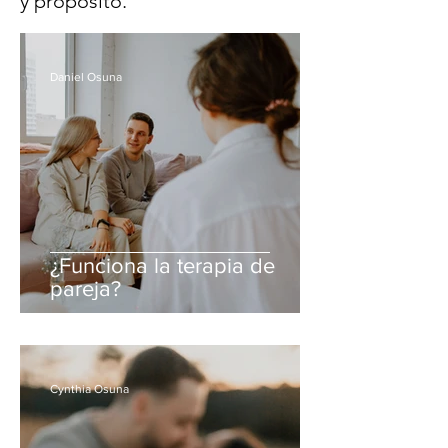
y propósito.
Daniel Osuna
¿Funciona la terapia de
pareja?
Cynthia Osuna