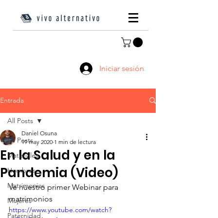
Iniciar sesión
Entrada
All Posts
Daniel Osuna
All Posts
19 may 2020
1 min de lectura
En la Salud y en la
Materiales
Pandemia (Video)
Hombres
Matrimonios
Ve nuestro primer Webinar para 
matrimonios 
Mujeres
https://www.youtube.com/watch?
Paternidad