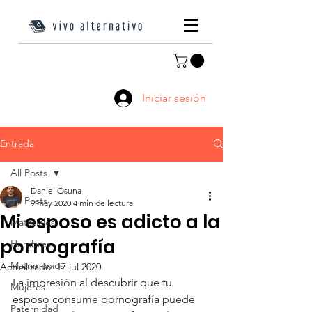
Iniciar sesión
Entrada
All Posts
Daniel Osuna
All Posts
9 may 2020
4 min de lectura
Mi esposo es adicto a la
Materiales
pornografía
Hombres
Matrimonios
Actualizado:
17 jul 2020
La impresión al descubrir que tu 
Mujeres
esposo consume pornografía puede 
Paternidad