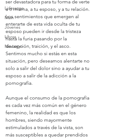
ser devastadora para tu forma de verte 
Liderazgo
a ti misma, a tu esposo, y a tu relación. 
Los sentimientos que emergen al 
Main
enterarte de esta vida oculta de tu 
Jóvenes
esposo pueden ir desde la tristeza 
Libros
hasta la furia pasando por la 
decepción, traición, y el asco. 
Noviazgo
Sentimos mucho si estás en esta 
situación, pero deseamos alentarte no 
solo a salir del dolor sino a ayudar a tu 
esposo a salir de la adicción a la 
pornografía.
Aunque el consumo de la pornografía 
es cada vez más común en el género 
femenino, la realidad es que los 
hombres, siendo mayormente 
estimulados a través de la vista, son 
más susceptibles a quedar prendidos 