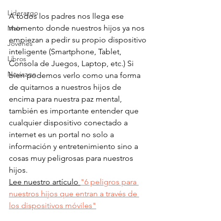
Liderazgo
A todos los padres nos llega ese 
momento donde nuestros hijos ya nos 
Main
empiezan a pedir su propio dispositivo 
Jóvenes
inteligente (Smartphone, Tablet, 
Libros
Consola de Juegos, Laptop, etc.) Si 
Noviazgo
bien podemos verlo como una forma 
de quitarnos a nuestros hijos de 
encima para nuestra paz mental, 
también es importante entender que 
cualquier dispositivo conectado a 
internet es un portal no solo a 
información y entretenimiento sino a 
cosas muy peligrosas para nuestros 
hijos.
Lee nuestro artículo 
"6 peligros para 
nuestros hijos que entran a través de 
los dispositivos móviles"