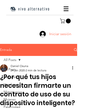
Iniciar sesión
Entrada
All Posts
Daniel Osuna
All Posts
24 jun 2020
2 min de lectura
¿Por qué tus hijos
Materiales
necesitan firmarte un
Hombres
Matrimonios
contrato de uso de su
Mujeres
dispositivo inteligente?
Paternidad