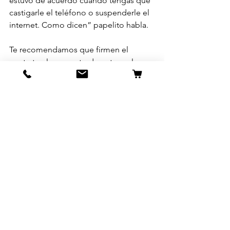
estuvo de acuerdo cuando tengas que 
castigarle el teléfono o suspenderle el 
internet. Como dicen” papelito habla.
Te recomendamos que firmen el 
contrato al momento de entregarle un 
dispositivo. Asegurate que lea el 
contrato en tu presencia y entienda 
cada una de las clausulas. Si ya le has 
entregado un dispositivo en el pasado, 
de todas formas te recomendamos 
llevar a tu hijo(a) a firmar el contrato.
Aquí te dejamos nuestro templete de 
contrato, Puedes descargarlo y 
modificarlo a tu gusto.