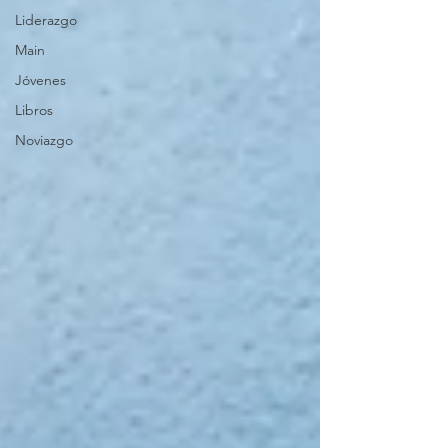
Liderazgo
Main
Jóvenes
Libros
Noviazgo