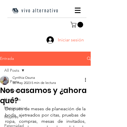
Iniciar sesión
Entrada
All Posts
Cynthia Osuna
All Posts
30 may 2023
5 min de lectura
Nos casamos y ¿ahora
Materiales
qué?
Hombres
Matrimonios
Después de meses de planeación de la 
boda, ajetreados por citas, pruebas de 
Mujeres
ropa, compras, mesas de invitados, 
Paternidad