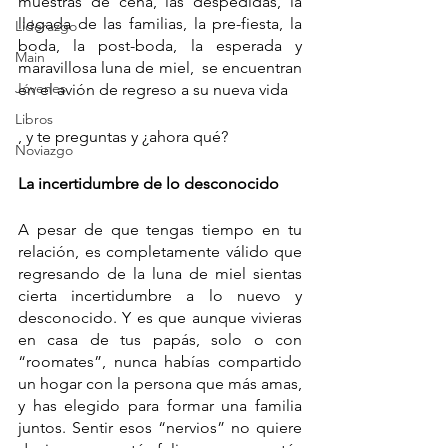
muestras de cena, las despedidas, la 
llegada de las familias, la pre-fiesta, la 
Liderazgo
boda, la post-boda, la esperada y 
Main
maravillosa luna de miel,  se encuentran  
Jóvenes
en el avión de regreso a su nueva vida
Libros
, y te preguntas y ¿ahora qué?
Noviazgo
La incertidumbre de lo desconocido
A pesar de que tengas tiempo en tu 
relación, es completamente válido que 
regresando de la luna de miel sientas 
cierta incertidumbre a lo nuevo y 
desconocido. Y es que aunque vivieras 
en casa de tus papás, solo o con 
“roomates”, nunca habías compartido 
un hogar con la persona que más amas, 
y has elegido para formar una familia 
juntos. Sentir esos “nervios” no quiere 