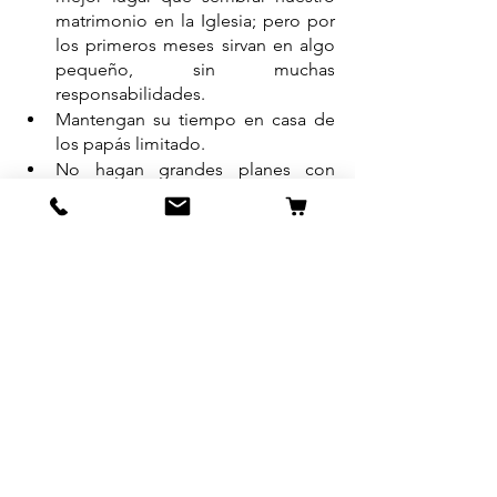
matrimonio en la Iglesia; pero por 
los primeros meses sirvan en algo 
pequeño, sin muchas 
responsabilidades. 
Mantengan su tiempo en casa de 
los papás limitado. 
No hagan grandes planes con 
amigos todos los fines de semana, 
aprendan a disfrutar de estar en 
casa solos. 
No dejen de tener citas 
románticas, este es un hábito que 
deben tener siempre, aún cuando 
los hijos lleguen. (Las citas no 
siempre tienen que ser fuera, 
también pueden ser en casa). 
Dediquen tiempo “sin prisas” al  
proceso de conocerse 
íntimamente. 