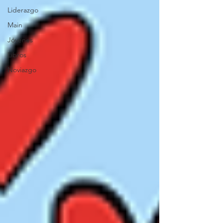
Liderazgo
Main
Jóvenes
Libros
Noviazgo